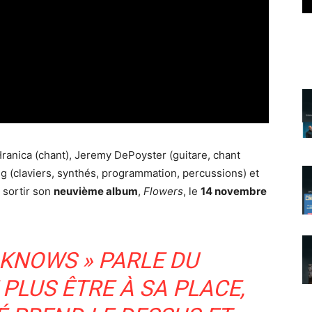
anica (chant), Jeremy DePoyster (guitare, chant
ing (claviers, synthés, programmation, percussions) et
 sortir son
neuvième album
,
Flowers
, le
14 novembre
 KNOWS » PARLE DU
PLUS ÊTRE À SA PLACE,