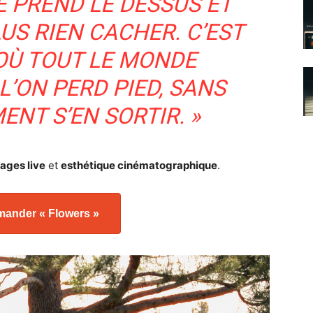
É PREND LE DESSUS ET
US RIEN CACHER. C’EST
OÙ TOUT LE MONDE
’ON PERD PIED, SANS
NT S’EN SORTIR. »
ages live
et
esthétique cinématographique
.
ander « Flowers »