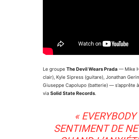
Le groupe
The Devil Wears Prada
— Mike Hr
clair), Kyle Sipress (guitare), Jonathan Ger
Giuseppe Capolupo (batterie) — s’apprête à
via
Solid State Records
.
« EVERYBODY
SENTIMENT DE NE 