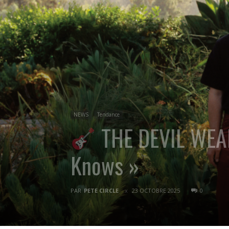
NEWS
Tendance
THE DEVIL WEAR
Knows »
PAR
PETE CIRCLE
23 OCTOBRE 2025
0