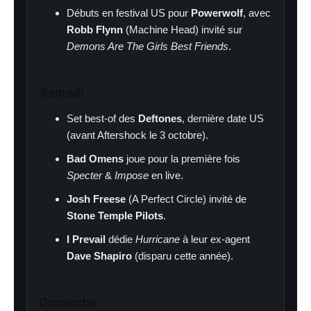
Débuts en festival US pour
Powerwolf
, avec
Robb Flynn
(Machine Head) invité sur
Demons Are The Girls Best Friends
.
Samedi
Set best-of des
Deftones
, dernière date US
(avant Aftershock le 3 octobre).
Bad Omens
joue pour la première fois
Specter
&
Impose
en live.
Josh Freese
(A Perfect Circle) invité de
Stone Temple Pilots
.
I Prevail
dédie
Hurricane
à leur ex-agent
Dave Shapiro
(disparu cette année).
Dimanche