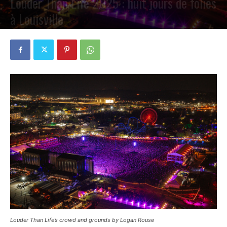
Louder Than Life 2025 : huit jours de folies
à Louisville
PAR
PETE CIRCLE
25 SEPTEMBRE 2025
0
Louder Than Life’s crowd and grounds by Logan Rouse