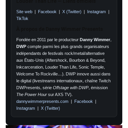
Louder Than Life — Liens officiels
Site web
|
Facebook
|
X (Twitter)
|
Instagram
|
TikTok
À propos de Danny Wimmer Presents
Fondée en 2011 par le producteur
Danny Wimmer
,
DWP
compte parmi les plus grands organisateurs
indépendants de festivals rock/metal/alternative
aux États-Unis (Aftershock, Bourbon & Beyond,
Inkcarceration, Louder Than Life, Sonic Temple,
Welcome To Rockville…). DWP innove aussi dans
le digital (livestreams internationaux, chaîne Twitch
DWPresents, série
Offstage with DWP
, émission
The Power Hour
sur AXS TV).
dannywimmerpresents.com
|
Facebook
|
Instagram
|
X (Twitter)