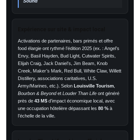
Sound
Expérience sur site & impact local
Activations de partenaires, bars primés et offre
food élargie ont rythmé l’édition 2025 (ex. : Angel’s
Envy, Basil Hayden, Bud Light, Cutwater Spirits,
Elijah Craig, Jack Daniel’s, Jim Beam, Knob
Creek, Maker’s Mark, Red Bull, White Claw, Willett
Distillery, associations caritatives, U.S.
Army/Marines, etc.). Selon
Louisville Tourism
,
Bourbon & Beyond
et
Louder Than Life
ont généré
près de
43 M$
d’impact économique local, avec
une occupation hôtelière dépassant les
80 %
à
l’échelle de la ville.