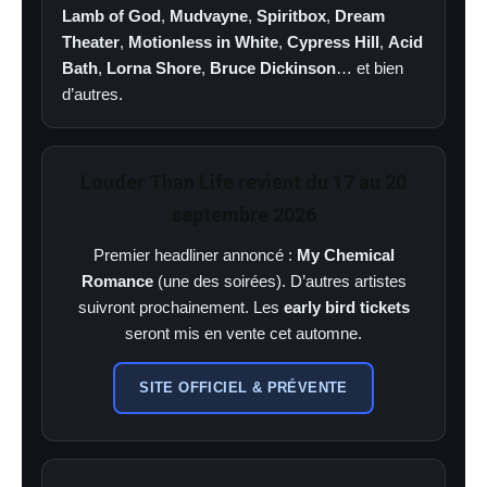
Lamb of God
,
Mudvayne
,
Spiritbox
,
Dream
Theater
,
Motionless in White
,
Cypress Hill
,
Acid
Bath
,
Lorna Shore
,
Bruce Dickinson
… et bien
d’autres.
Louder Than Life revient du 17 au 20
septembre 2026
Premier headliner annoncé :
My Chemical
Romance
(une des soirées). D’autres artistes
suivront prochainement. Les
early bird tickets
seront mis en vente cet automne.
SITE OFFICIEL & PRÉVENTE