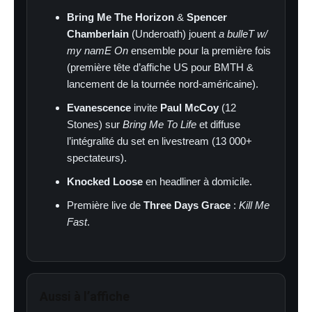
Bring Me The Horizon
&
Spencer
Chamberlain
(Underoath) jouent
a bulleT w/
my namE On
ensemble pour la première fois
(première tête d’affiche US pour BMTH &
lancement de la tournée nord-américaine).
Evanescence
invite
Paul McCoy
(12
Stones) sur
Bring Me To Life
et diffuse
l’intégralité du set en livestream (13 000+
spectateurs).
Knocked Loose
en headliner à domicile.
Première live de
Three Days Grace
:
Kill Me
Fast
.
Aussi à l’affiche