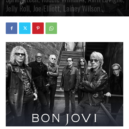
Jelly Roll, Joe Elliott, Lainey Wilson…
PAR
PETE CIRCLE
27 AOÛT 2025
0