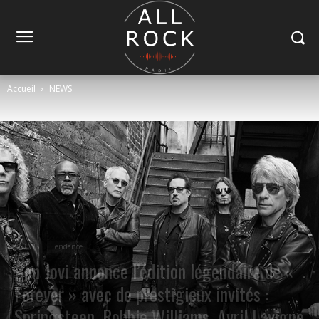
Accueil
NEWS
NEWS
Tendance
Bon Jovi annonce l’édition légendaire de «
Forever » avec de prestigieux invités :
Springsteen, Robbie Williams, Avril Lavigne,