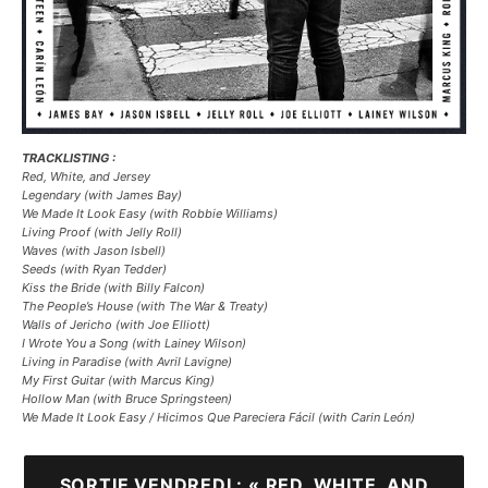
TRACKLISTING :
Red, White, and Jersey
Legendary (with James Bay)
We Made It Look Easy (with Robbie Williams)
Living Proof (with Jelly Roll)
Waves (with Jason Isbell)
Seeds (with Ryan Tedder)
Kiss the Bride (with Billy Falcon)
The People’s House (with The War & Treaty)
Walls of Jericho (with Joe Elliott)
I Wrote You a Song (with Lainey Wilson)
Living in Paradise (with Avril Lavigne)
My First Guitar (with Marcus King)
Hollow Man (with Bruce Springsteen)
We Made It Look Easy / Hicimos Que Pareciera Fácil (with Carin León)
SORTIE VENDREDI : « RED, WHITE, AND