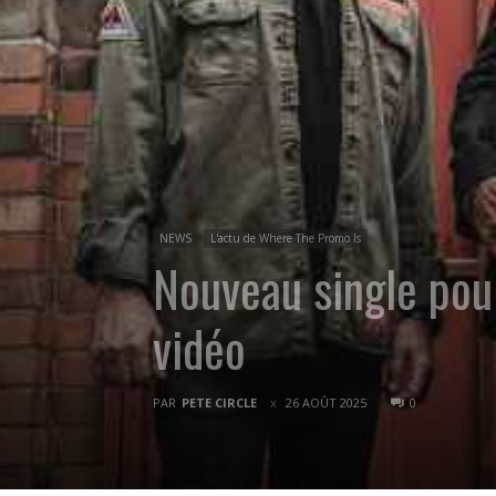
NEWS
L'actu de Where The Promo Is
Nouveau single pou
vidéo
PAR
PETE CIRCLE
26 AOÛT 2025
0