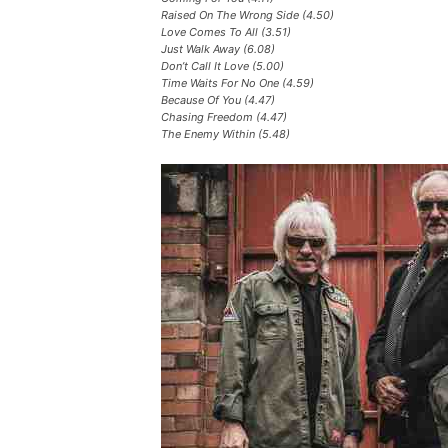
Raised On The Wrong Side (4.50)
Love Comes To All (3.51)
Just Walk Away (6.08)
Don’t Call It Love (5.00)
Time Waits For No One (4.59)
Because Of You (4.47)
Chasing Freedom (4.47)
The Enemy Within (5.48)