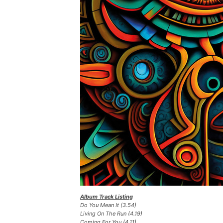
Album Track Listing
Do You Mean It (3.54)
Living On The Run (4.19)
Coming For You (4.11)