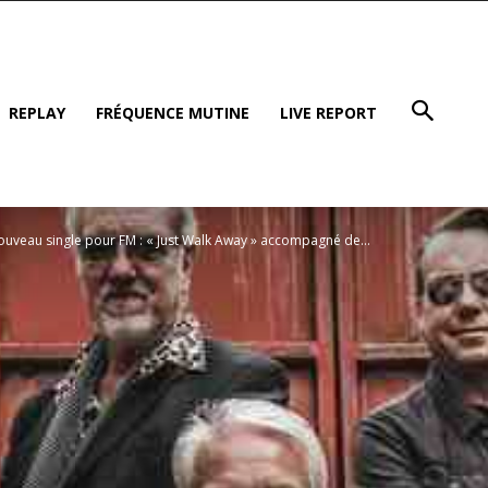
REPLAY
FRÉQUENCE MUTINE
LIVE REPORT
uveau single pour FM : « Just Walk Away » accompagné de...