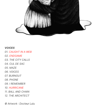
VOICES
01.
CAUGHT IN A WEB
02.
ENDGAME
03. THE CITY CALLS
04. CUL DE SAC
05. MAZE
06. VOICES
07. BURNOUT
08. PHONE
09. I REMEMBER
10.
HURRICANE
11. BALL AND CHAIN
12. THE ARCHITECT
© Artwork : Docteur Lulu