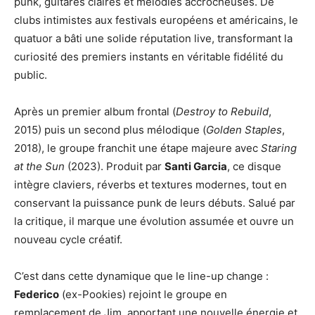
punk, guitares claires et mélodies accrocheuses. De
clubs intimistes aux festivals européens et américains, le
quatuor a bâti une solide réputation live, transformant la
curiosité des premiers instants en véritable fidélité du
public.
Après un premier album frontal (
Destroy to Rebuild
,
2015) puis un second plus mélodique (
Golden Staples
,
2018), le groupe franchit une étape majeure avec
Staring
at the Sun
(2023). Produit par
Santi Garcia
, ce disque
intègre claviers, réverbs et textures modernes, tout en
conservant la puissance punk de leurs débuts. Salué par
la critique, il marque une évolution assumée et ouvre un
nouveau cycle créatif.
C’est dans cette dynamique que le line-up change :
Federico
(ex-Pookies) rejoint le groupe en
remplacement de Jim, apportant une nouvelle énergie et