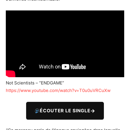
Not Scientists – “ENDGAME”
https://www.youtube.com/watch?v=T0u0uVRCuXw
→
ÉCOUTER LE SINGLE