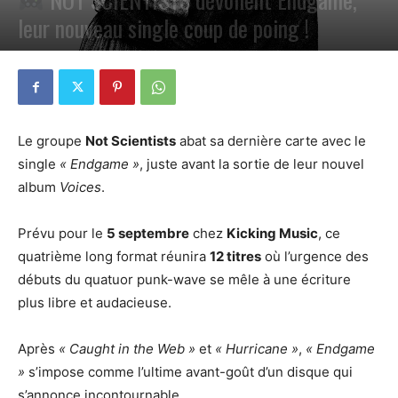
leur nouveau single coup de poing !
PAR
PETE CIRCLE
22 AOÛT 2025
0
Le groupe
Not Scientists
abat sa dernière carte avec le
single
« Endgame »
, juste avant la sortie de leur nouvel
album
Voices
.
Prévu pour le
5 septembre
chez
Kicking Music
, ce
quatrième long format réunira
12 titres
où l’urgence des
débuts du quatuor punk-wave se mêle à une écriture
plus libre et audacieuse.
Après
« Caught in the Web »
et
« Hurricane »
,
« Endgame
»
s’impose comme l’ultime avant-goût d’un disque qui
s’annonce incontournable.