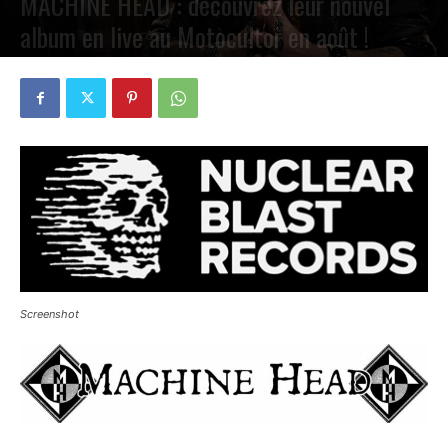
MACHINE HEAD : découvrez leur nouvel
album en live au Motocultor en août !
PAR
PETE CIRCLE
28 AVRIL 2025
0
Screenshot