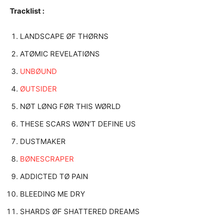
Tracklist :
LANDSCAPE ØF THØRNS
ATØMIC REVELATIØNS
UNBØUND
ØUTSIDER
NØT LØNG FØR THIS WØRLD
THESE SCARS WØN’T DEFINE US
DUSTMAKER
BØNESCRAPER
ADDICTED TØ PAIN
BLEEDING ME DRY
SHARDS ØF SHATTERED DREAMS