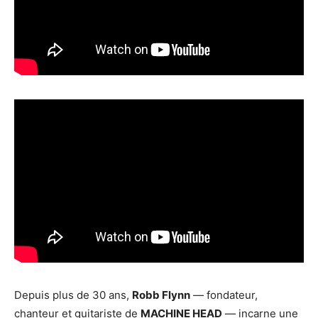
Depuis plus de 30 ans,
Robb Flynn
— fondateur,
chanteur et guitariste de
MACHINE HEAD
— incarne une