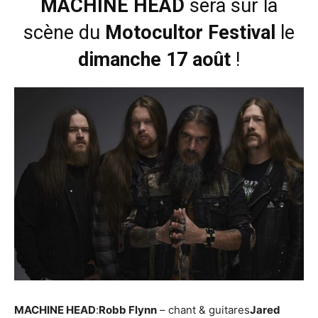
MACHINE HEAD
sera sur la
scène du
Motocultor Festival
le
dimanche 17 août
!
MACHINE HEAD
:
Robb Flynn
– chant & guitares
Jared