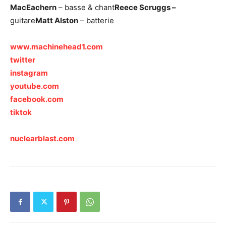
MacEachern
– basse & chant
Reece Scruggs –
guitare
Matt Alston
– batterie
www.machinehead1.com
twitter
instagram
youtube.com
facebook.com
tiktok
nuclearblast.com