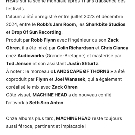
HEAD
sur la scène mondiale après 11 ans d’absence des
festivals.
L’album a été enregistré entre juillet 2023 et décembre
2024, entre le
Robb’s Jam Room
, les
Sharkbite Studios
et
Drop Of Sun Recording
.
Produit par
Robb Flynn
avec l’ingénieur du son
Zack
Ohren
, il a été mixé par
Colin Richardson
et
Chris Clancy
chez
Audioworks
(Grande-Bretagne) et masterisé par
Ted Jensen
et son assistant
Justin Shturtz
.
À noter : le morceau
« LANDSCAPE ØF THØRNS »
a été
coproduit par
Flynn
et
Joel Wanasek
, qui a également
coréalisé le mix avec
Zack Ohren
.
Côté visuel,
MACHINE HEAD
a de nouveau confié
l’artwork à
Seth Siro Anton
.
Onze albums plus tard,
MACHINE HEAD
reste toujours
aussi féroce, pertinent et implacable !