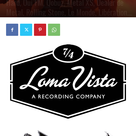
Hard, Oui FM, Qobuz, Metal XS, Dealer de
Metal, Rolling Stone, Le Monde, Libération…
PAR
PETE CIRCLE
28 AVRIL 2025
0