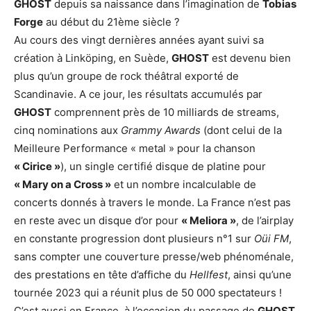
GHOST
depuis sa naissance dans l’imagination de
Tobias
Forge
au début du 21ème siècle ?
Au cours des vingt dernières années ayant suivi sa
création à Linköping, en Suède,
GHOST
est devenu bien
plus qu’un groupe de rock théâtral exporté de
Scandinavie. A ce jour, les résultats accumulés par
GHOST
comprennent près de 10 milliards de streams,
cinq nominations aux
Grammy Awards
(dont celui de la
Meilleure Performance « metal » pour la chanson
« Cirice »
), un single certifié disque de platine pour
« Mary on a Cross »
et un nombre incalculable de
concerts donnés à travers le monde. La France n’est pas
en reste avec un disque d’or pour
« Meliora »
, de l’airplay
en constante progression dont plusieurs n°1 sur
Oüi FM
,
sans compter une couverture presse/web phénoménale,
des prestations en tête d’affiche du
Hellfest
, ainsi qu’une
tournée 2023 qui a réunit plus de 50 000 spectateurs !
C’est aussi en France, à l’occasion du passage de
GHOST