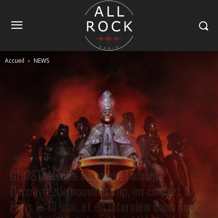
Accueil
NEWS
NEWS
Tendance
GHOST dévoile son nouvel album !
Découvrez le nouveau clip, en concert à
Paris le 13 mai, et en interview dans Rock