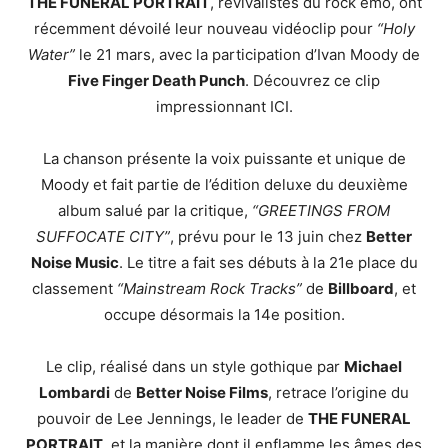
THE FUNERAL PORTRAIT
, revivalistes du rock emo, ont
récemment dévoilé leur nouveau vidéoclip pour
“Holy
Water”
le 21 mars, avec la participation d’Ivan Moody de
Five Finger Death Punch
. Découvrez ce clip
impressionnant ICI.
La chanson présente la voix puissante et unique de
Moody et fait partie de l’édition deluxe du deuxième
album salué par la critique,
“GREETINGS FROM
SUFFOCATE CITY”
, prévu pour le 13 juin chez
Better
Noise Music
. Le titre a fait ses débuts à la 21e place du
classement
“Mainstream Rock Tracks”
de
Billboard
, et
occupe désormais la 14e position.
Le clip, réalisé dans un style gothique par
Michael
Lombardi
de
Better Noise Films
, retrace l’origine du
pouvoir de Lee Jennings, le leader de
THE FUNERAL
PORTRAIT
, et la manière dont il enflamme les âmes des