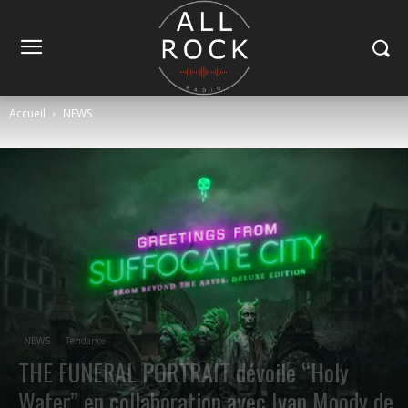
Accueil
NEWS
NEWS
Tendance
THE FUNERAL PORTRAIT dévoile “Holy
Water” en collaboration avec Ivan Moody de