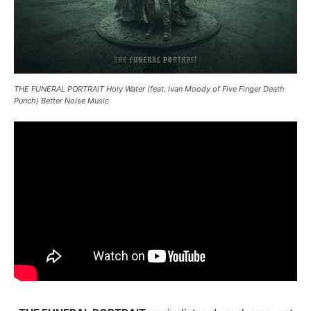
THE FUNERAL PORTRAIT Holy Water (feat. Ivan Moody of Five Finger Death
Punch) Better Noise Music