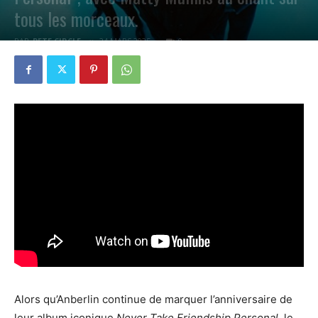
tous les morceaux.
PAR
PETE CIRCLE
24 MARS 2025
0
Alors qu’Anberlin continue de marquer l’anniversaire de
leur album iconique
Never Take Friendship Personal
, le