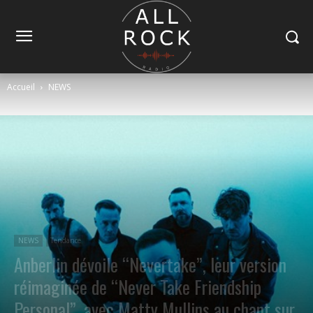
Accueil
NEWS
NEWS
Tendance
Anberlin dévoile “Nevertake”, leur version
réimaginée de “Never Take Friendship
Personal”, avec Matty Mullins au chant sur