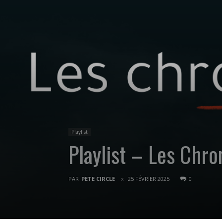
Playlist
Playlist – Les Chr
PAR
PETE CIRCLE
25 FÉVRIER 2025
0