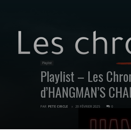
Playlist
Playlist – Les Chro
d’HANGMAN’S CHA
PAR
PETE CIRCLE
20 FÉVRIER 2025
0