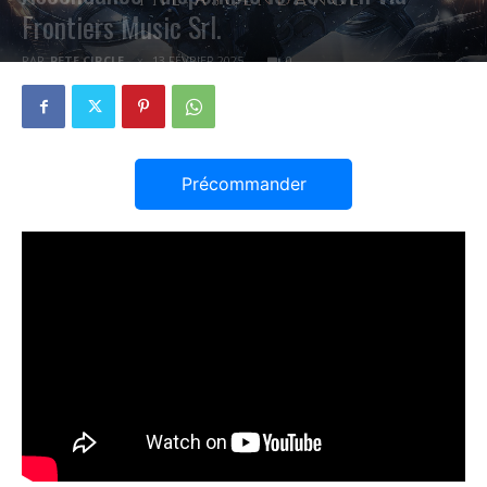
Frontiers Music Srl.
PAR
PETE CIRCLE
13 FÉVRIER 2025
0
Précommander