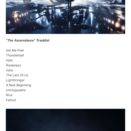
“The Ascendance” Tracklist
Set Me Free
Thunderball
Halo
Runaways
Julia
The Last Of Us
Lightbringer
A New Beginning
Unstoppable
Rise
Fallout