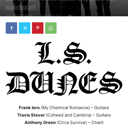
maintenant !
PAR
PETE CIRCLE
3 FÉVRIER 2025
0
Frank Iero
(My Chemical Romance) – Guitare
Travis Stever
(Coheed and Cambria) – Guitare
Anthony Green
(Circa Survive) – Chant