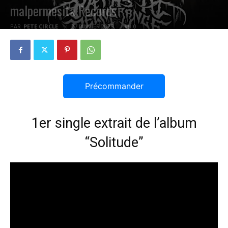
malpermesita Records
PAR
PETE CIRCLE
27 JANVIER 2025
0
Précommander
1er single extrait de l’album
“Solitude”