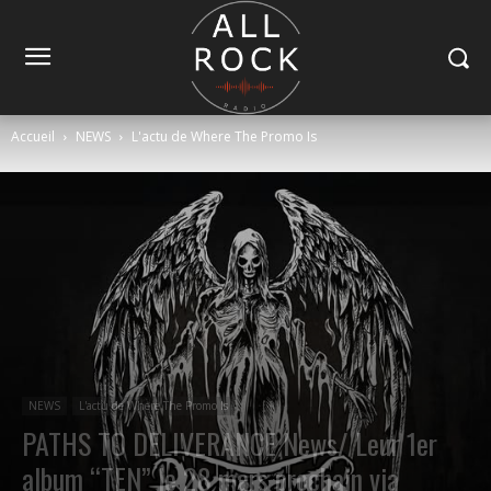
Accueil
NEWS
L'actu de Where The Promo Is
NEWS
L'actu de Where The Promo Is
PATHS TO DELIVERANCE News/ Leur 1er
album “TEN” le 28 mars prochain via