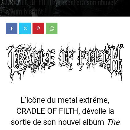
CRADLE OF FILTH présentera son nouvel
album bientôt !
PAR
PETE CIRCLE
22 JANVIER 2025
0
L’icône du metal extrême,
CRADLE OF FILTH, dévoile la
sortie de son nouvel album
The