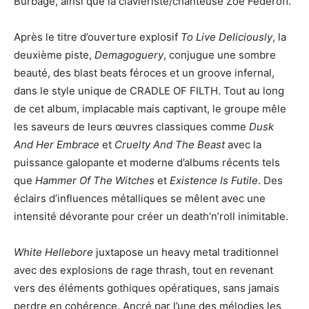
Burbage, ainsi que la claviériste/chanteuse Zoe Federoff.
Après le titre d’ouverture explosif
To Live Deliciously
, la
deuxième piste,
Demagoguery
, conjugue une sombre
beauté, des blast beats féroces et un groove infernal,
dans le style unique de CRADLE OF FILTH. Tout au long
de cet album, implacable mais captivant, le groupe mêle
les saveurs de leurs œuvres classiques comme
Dusk
And Her Embrace
et
Cruelty And The Beast
avec la
puissance galopante et moderne d’albums récents tels
que
Hammer Of The Witches
et
Existence Is Futile
. Des
éclairs d’influences métalliques se mêlent avec une
intensité dévorante pour créer un death’n’roll inimitable.
White Hellebore
juxtapose un heavy metal traditionnel
avec des explosions de rage thrash, tout en revenant
vers des éléments gothiques opératiques, sans jamais
perdre en cohérence. Ancré par l’une des mélodies les