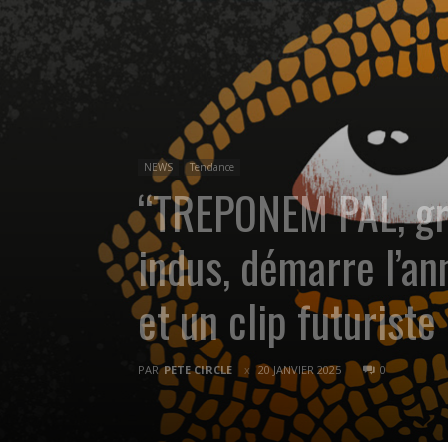
NEWS
Tendance
“TREPONEM PAL, gro
indus, démarre l’an
et un clip futuriste 
PAR
PETE CIRCLE
20 JANVIER 2025
0