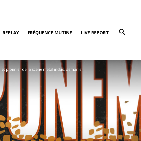
REPLAY
FRÉQUENCE MUTINE
LIVE REPORT
t pionnier de la scène metal indus, démarre...