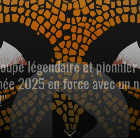
upe légendaire et pionnier 
née 2025 en force avec un n
!”