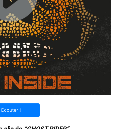
Ecouter !
e clip de
“GHOST RIDER”