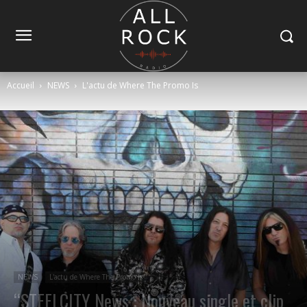
Accueil
NEWS
L'actu de Where The Promo Is
NEWS
L'actu de Where The Promo Is
“STEELCITY News : Nouveau single et clip