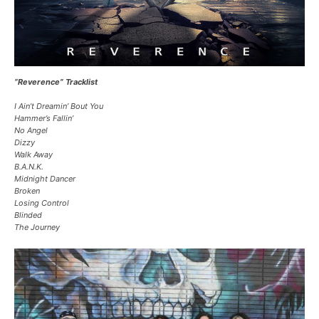
“Reverence” Tracklist
I Ain’t Dreamin’ Bout You
Hammer’s Fallin’
No Angel
Dizzy
Walk Away
B.A.N.K.
Midnight Dancer
Broken
Losing Control
Blinded
The Journey