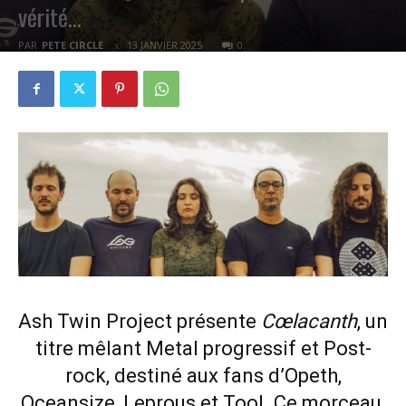
vérité…
PAR
PETE CIRCLE
13 JANVIER 2025
0
Ash Twin Project présente
Cœlacanth
, un
titre mêlant Metal progressif et Post-
rock, destiné aux fans d’Opeth,
Oceansize, Leprous et Tool. Ce morceau,