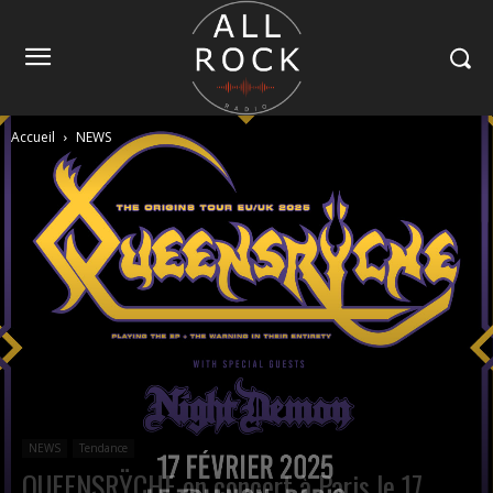
Accueil
NEWS
NEWS
Tendance
QUEENSRŸCHE en concert à Paris le 17