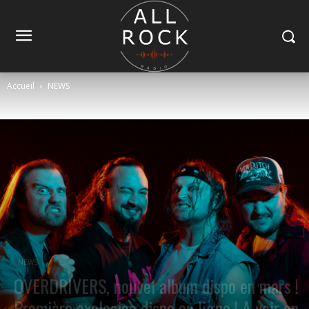
Accueil
NEWS
NEWS
OVERDRIVERS, nouvel album dispo en mars !
Première explosion dispo en ligne ! A voir en