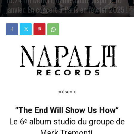
janvier. En concert à Paris en février 2025 !
PAR
PETE CIRCLE
4 DÉCEMBRE 2024
0
présente
“
The End Will Show Us How
“
Le 6ᵉ album studio du groupe de
Mark Tremonti,