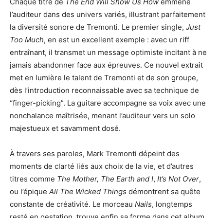
Chaque titre de
The End Will Show Us How
emmène
l’auditeur dans des univers variés, illustrant parfaitement
la diversité sonore de Tremonti. Le premier single,
Just
Too Much
, en est un excellent exemple : avec un riff
entraînant, il transmet un message optimiste incitant à ne
jamais abandonner face aux épreuves. Ce nouvel extrait
met en lumière le talent de Tremonti et de son groupe,
dès l’introduction reconnaissable avec sa technique de
“finger-picking”. La guitare accompagne sa voix avec une
nonchalance maîtrisée, menant l’auditeur vers un solo
majestueux et savamment dosé.
À travers ses paroles, Mark Tremonti dépeint des
moments de clarté liés aux choix de la vie, et d’autres
titres comme
The Mother, The Earth and I
,
It’s Not Over
,
ou l’épique
All The Wicked Things
démontrent sa quête
constante de créativité. Le morceau
Nails
, longtemps
resté en gestation, trouve enfin sa forme dans cet album,