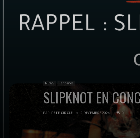
NEWS
Tendance
SLIPKNOT EN CONC
PAR
PETE CIRCLE
2 DÉCEMBRE 2024
0