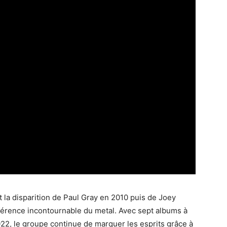
 la disparition de Paul Gray en 2010 puis de Joey
férence incontournable du metal. Avec sept albums à
2022, le groupe continue de marquer les esprits grâce à