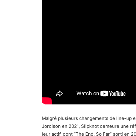
Malgré plusieurs changements de line-up et
Jordison en 2021, Slipknot demeure une ré
leur actif, dont “The End, So Far” sorti en 