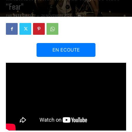
“Fear”
PAR
PETE CIRCLE
26 NOVEMBRE 2024
0
EN ECOUTE