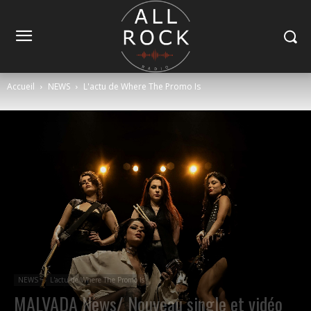
Accueil
NEWS
L'actu de Where The Promo Is
NEWS
L'actu de Where The Promo Is
MALVADA News/ Nouveau single et vidéo