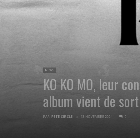
NEWS
KO KO MO, leur conc
album vient de sorti
PAR
PETE CIRCLE
13 NOVEMBRE 2024
0