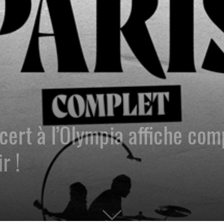
ert à l’Olympia affiche comp
r !