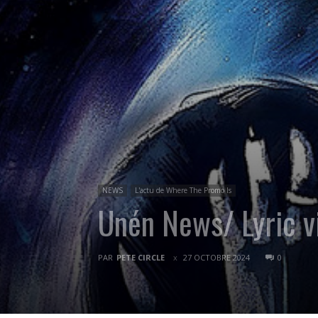
NEWS
L'actu de Where The Promo Is
Unén News/ Lyric v
PAR
PETE CIRCLE
27 OCTOBRE 2024
0