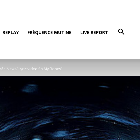
REPLAY
FRÉQUENCE MUTINE
LIVE REPORT
én News/ Lyric vidéo “In My Bones”