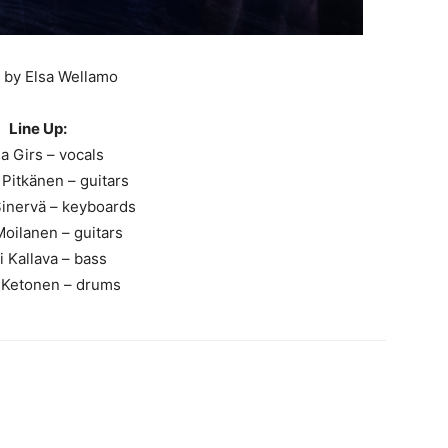
 by Elsa Wellamo
Line Up:
na Girs – vocals
Pitkänen – guitars
Sinervä – keyboards
Moilanen – guitars
 Kallava – bass
 Ketonen – drums