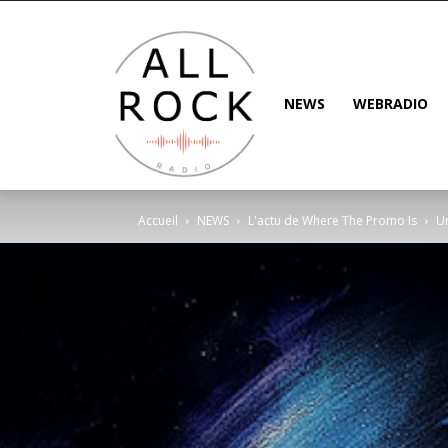
NEWS
WEBRADIO
Accueil
NEWS
L'actu de Where The Promo Is
Un