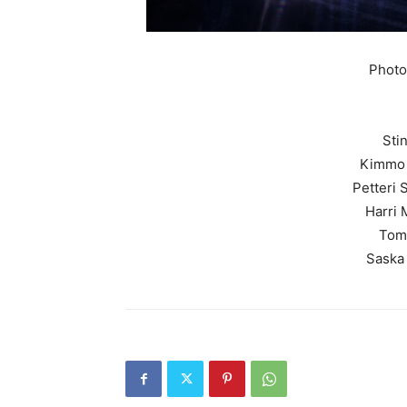
Photo
Sti
Kimmo 
Petteri 
Harri 
Tomi
Saska