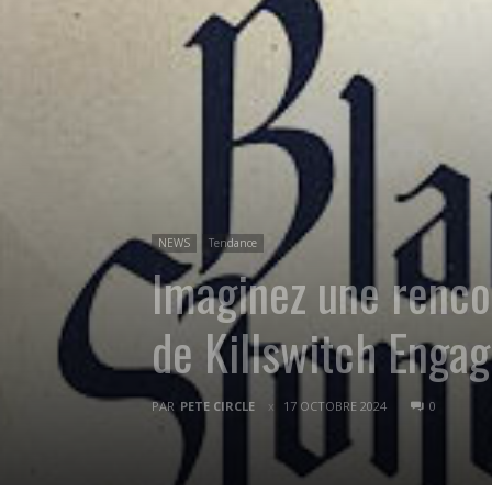
NEWS
Tendance
Imaginez une renco
de Killswitch Engag
PAR
PETE CIRCLE
17 OCTOBRE 2024
0