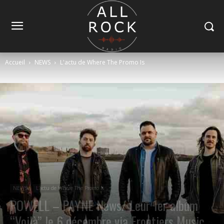
Accueil
NEWS
L'actu de Where The Promo Is
NEWS
L'actu de Where The Promo Is
POWELL – PAYNE News/ Leur 1er album
“Voilà” le 6 décembre via Frontiers Music