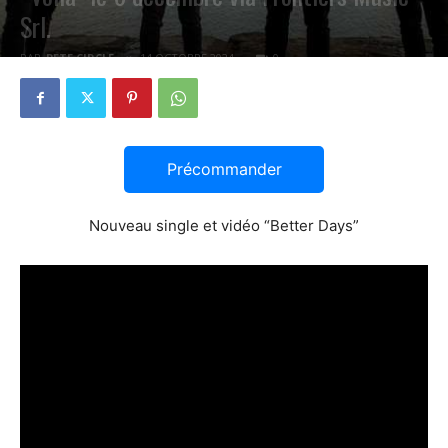
Srl.
PAR
PETE CIRCLE
14 OCTOBRE 2024
0
Précommander
Nouveau single et vidéo “Better Days”