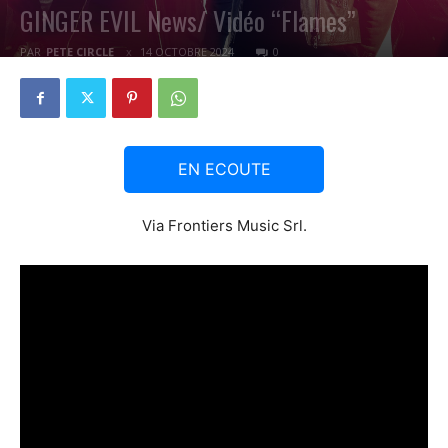
GINGER EVIL News/ Vidéo “Flames”
PAR
PETE CIRCLE
14 OCTOBRE 2024
0
EN ECOUTE
Via Frontiers Music Srl.