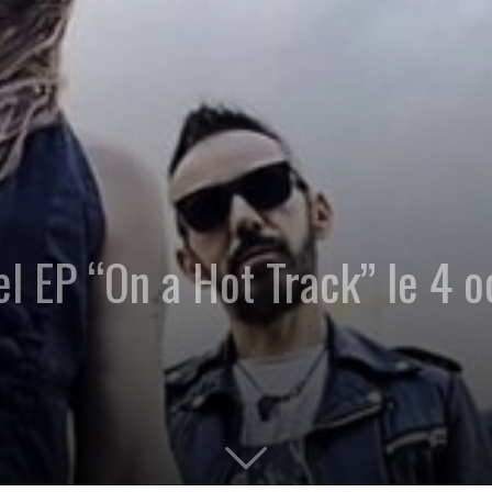
 EP “On a Hot Track” le 4 