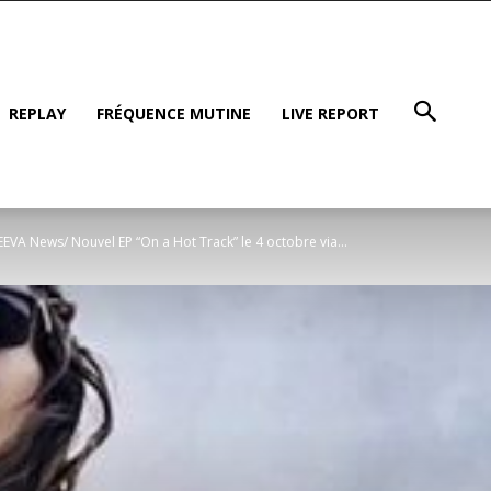
REPLAY
FRÉQUENCE MUTINE
LIVE REPORT
EVA News/ Nouvel EP “On a Hot Track” le 4 octobre via...