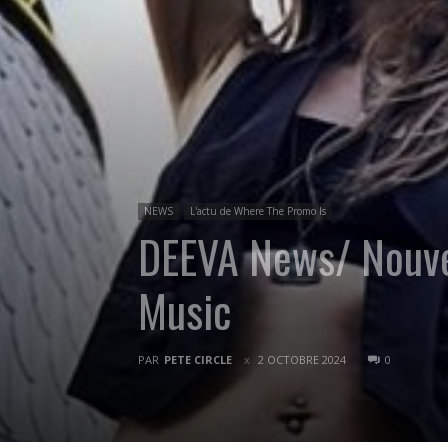
NEWS
L'actu de Where The Promo Is
DEEVA News/ Nouvel
Music
PAR
PETE CIRCLE
2 OCTOBRE 2024
0