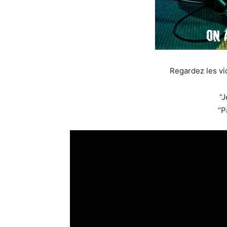
Regardez les vi
“J
“P