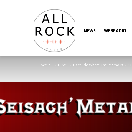
NEWS
WEBRADIO
Accueil
NEWS
L'actu de Where The Promo Is
SE