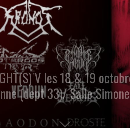
HT(S) V les 18 & 19 octobr
nne (dept 33)/ Salle Simone