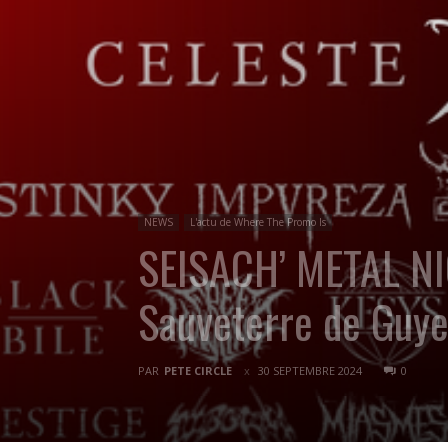
NEWS
L'actu de Where The Promo Is
SEISACH’ METAL NIG
Sauveterre de Guye
PAR
PETE CIRCLE
30 SEPTEMBRE 2024
0