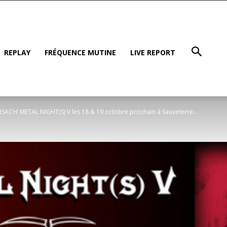
REPLAY
FRÉQUENCE MUTINE
LIVE REPORT
ISACH’ METAL NIGHT(S) V les 18 & 19 octobre prochain à Sauveterre...