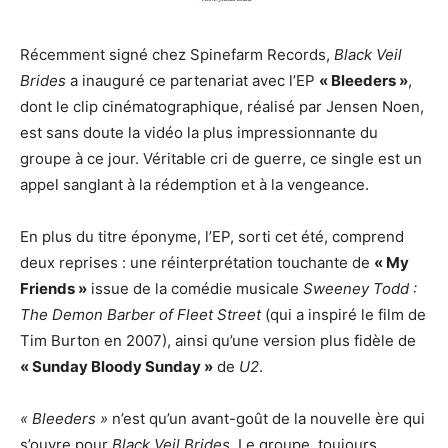
Récemment signé chez Spinefarm Records,
Black Veil
Brides
a inauguré ce partenariat avec l’EP
« Bleeders »
,
dont le clip cinématographique, réalisé par Jensen Noen,
est sans doute la vidéo la plus impressionnante du
groupe à ce jour. Véritable cri de guerre, ce single est un
appel sanglant à la rédemption et à la vengeance.
En plus du titre éponyme, l’EP, sorti cet été, comprend
deux reprises : une réinterprétation touchante de
« My
Friends »
issue de la comédie musicale
Sweeney Todd :
The Demon Barber of Fleet Street
(qui a inspiré le film de
Tim Burton en 2007), ainsi qu’une version plus fidèle de
« Sunday Bloody Sunday »
de
U2
.
« Bleeders »
n’est qu’un avant-goût de la nouvelle ère qui
s’ouvre pour
Black Veil Brides
. Le groupe, toujours