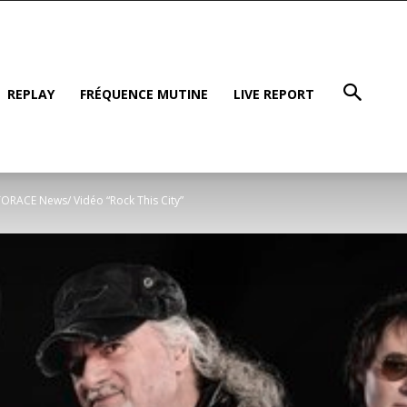
REPLAY
FRÉQUENCE MUTINE
LIVE REPORT
ORACE News/ Vidéo “Rock This City”