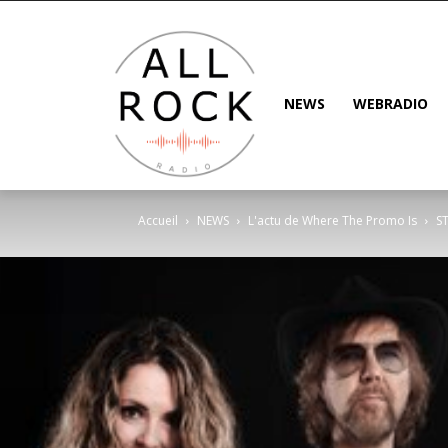
NEWS
WEBRADIO
Accueil
NEWS
L'actu de Where The Promo Is
ST