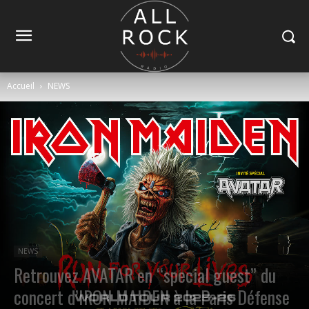
Accueil
NEWS
NEWS
Retrouvez AVATAR en “special guest” du
concert d’IRON MAIDEN à la Paris Défense