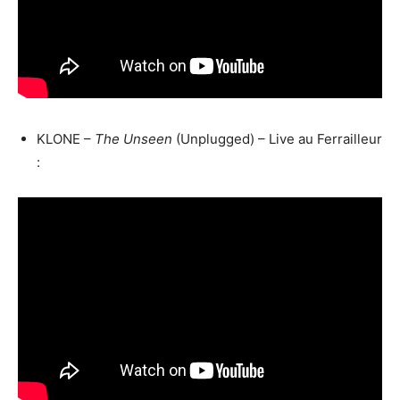
KLONE –
The Unseen
(Unplugged) – Live au Ferrailleur
: