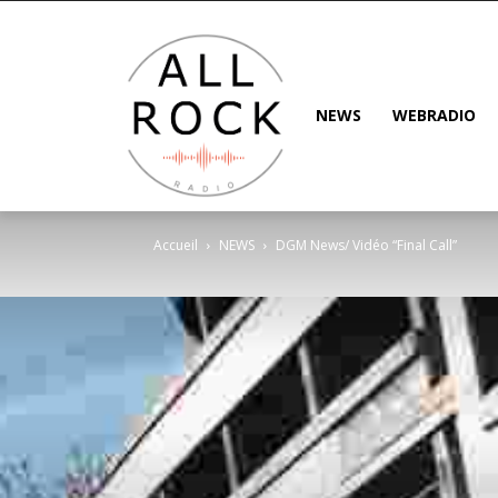
NEWS
WEBRADIO
Accueil
NEWS
DGM News/ Vidéo “Final Call”