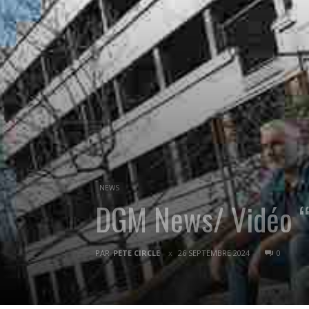
NEWS
DGM News/ Vidéo “F
PAR
PETE CIRCLE
26 SEPTEMBRE 2024
0