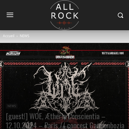
Accueil
NEWS
NEWS
[guest!] WOE, Ætheria Conscientia –
12.10.2024 – Paris // concert Garmonbozia