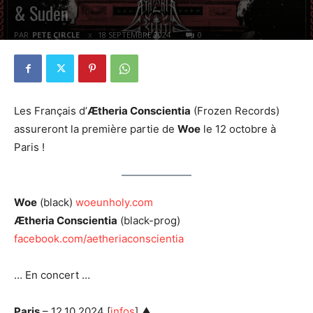
& Suden
PAR
PETE CIRCLE
18 SEPTEMBRE 2024
0
Les Français d’
Ætheria Conscientia
(Frozen Records)
assureront la première partie de
Woe
le 12 octobre à
Paris !
Woe
(black)
woeunholy.com
Ætheria Conscientia
(black-prog)
facebook.com/aetheriaconscientia
… En concert …
Paris
– 12.10.2024 [
infos
] ▲