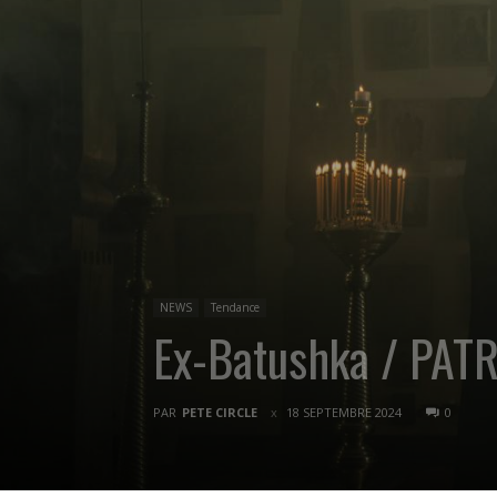
NEWS
Tendance
Ex-Batushka / PAT
PAR
PETE CIRCLE
18 SEPTEMBRE 2024
0