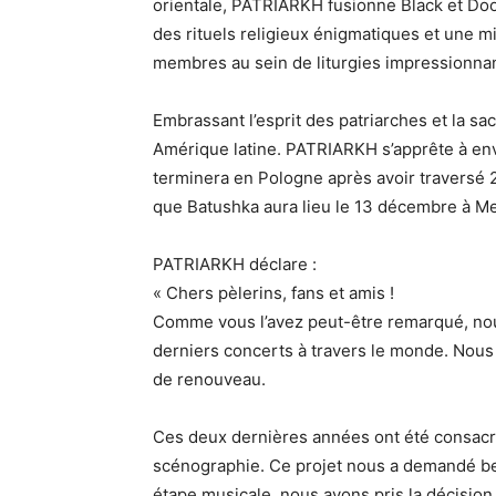
orientale, PATRIARKH fusionne Black et Do
des rituels religieux énigmatiques et une mi
membres au sein de liturgies impressionna
Embrassant l’esprit des patriarches et la sa
Amérique latine. PATRIARKH s’apprête à env
terminera en Pologne après avoir traversé 2
que Batushka aura lieu le 13 décembre à Me
PATRIARKH déclare :
« Chers pèlerins, fans et amis !
Comme vous l’avez peut-être remarqué, no
derniers concerts à travers le monde. Nous
de renouveau.
Ces deux dernières années ont été consacré
scénographie. Ce projet nous a demandé bea
étape musicale, nous avons pris la décision