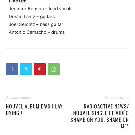
Line Up:
Jennifer Benson – lead vocals
Dustin Lantz – guitars
Joel Seidlitz – bass guitar
Antonio Camacho – drums
Article précédent
Article suivant
NOUVEL ALBUM D’AS I LAY
RADIOACTIVE NEWS/
DYING !
NOUVEL SINGLE ET VIDÉO
“SHAME ON YOU, SHAME ON
ME”