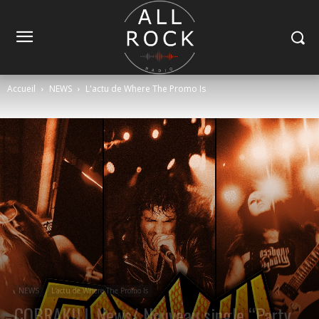
Accueil
NEWS
L'actu de Where The Promo Is
NEWS
L'actu de Where The Promo Is
COBRAKILL News/ Nouveau single “Party