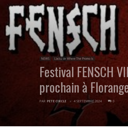
NEWS
L'actu de Where The Promo Is
Festival FENSCH VI
prochain à Florange
PAR
PETE CIRCLE
4 SEPTEMBRE 2024
0