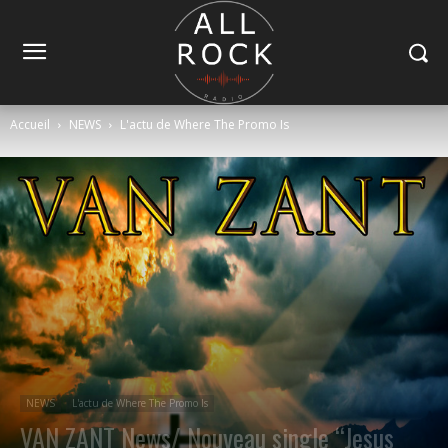
Accueil
NEWS
L'actu de Where The Promo Is
NEWS
L'actu de Where The Promo Is
VAN ZANT News/ Nouveau single “Jesus