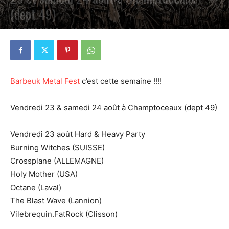
(dept 49)
PAR
PETE CIRCLE
20 AOÛT 2024
0
Barbeuk Metal Fest
c’est cette semaine !!!!
Vendredi 23 & samedi 24 août à Champtoceaux (dept 49)
Vendredi 23 août Hard & Heavy Party
Burning Witches (SUISSE)
Crossplane (ALLEMAGNE)
Holy Mother (USA)
Octane (Laval)
The Blast Wave (Lannion)
Vilebrequin.FatRock (Clisson)