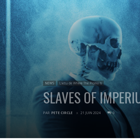
NEWS
L'actu de Where The Promo Is
SLAVES OF IMPERIU
PAR
PETE CIRCLE
21 JUIN 2024
0