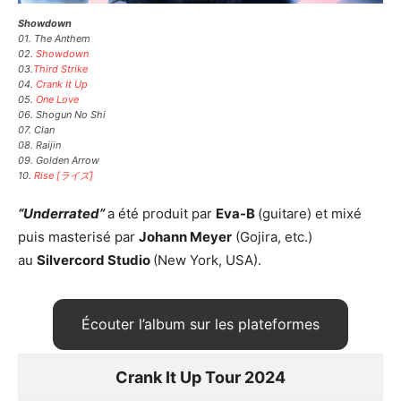
Showdown
01. The Anthem
02.
Showdown
03.
Third Strike
04.
Crank It Up
05.
One Love
06. Shogun No Shi
07. Clan
08. Raijin
09. Golden Arrow
10.
Rise [ライズ]
“Underrated”
a été produit par
Eva-B
(guitare) et mixé
puis masterisé par
Johann Meyer
(Gojira, etc.)
au
Silvercord Studio
(New York, USA).
Écouter l’album sur les plateformes
Crank It Up Tour 2024