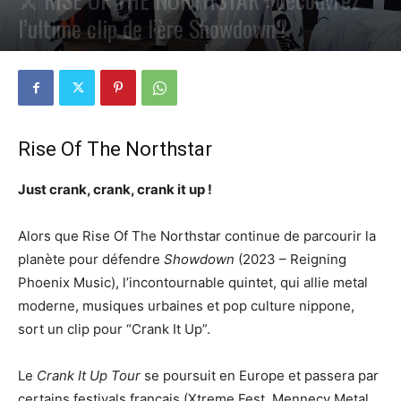
l’ultime clip de l’ère Showdown !
PAR
PETE CIRCLE
19 JUIN 2024
0
Rise Of The Northstar
Just crank, crank, crank it up !
Alors que Rise Of The Northstar continue de parcourir la
planète pour défendre
Showdown
(2023 – Reigning
Phoenix Music), l’incontournable quintet, qui allie metal
moderne, musiques urbaines et pop culture nippone,
sort un clip pour “Crank It Up”.
Le
Crank It Up Tour
se poursuit en Europe et passera par
certains festivals français (Xtreme Fest, Mennecy Metal