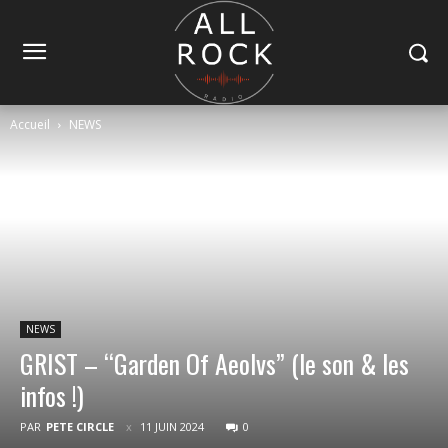
Accueil
NEWS
NEWS
GRIST – “Garden Of Aeolvs” (le son & les
infos !)
PAR
PETE CIRCLE
11 JUIN 2024
0