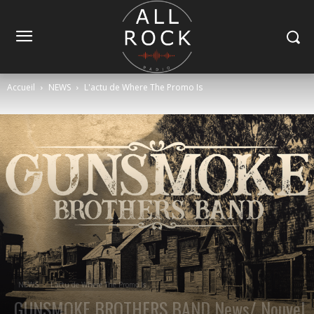
Accueil
NEWS
L'actu de Where The Promo Is
NEWS
L'actu de Where The Promo Is
GUNSMOKE BROTHERS BAND News/ Nouvel