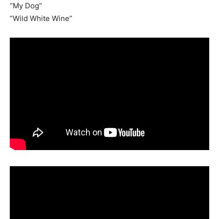
“My Dog”
“Wild White Wine”