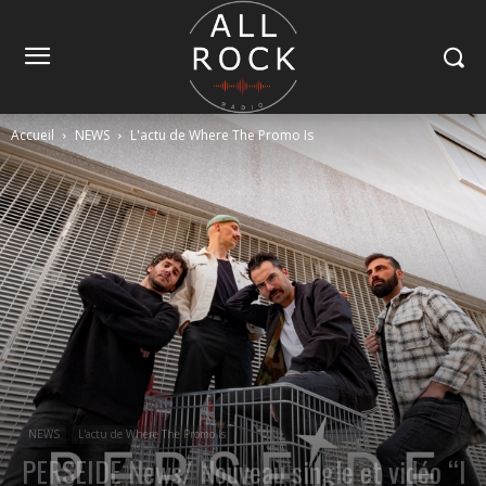
Accueil
NEWS
L'actu de Where The Promo Is
NEWS
L'actu de Where The Promo Is
PERSEIDE News/ Nouveau single et vidéo “I