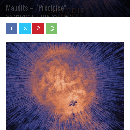
Maudits – “Précipice”
PAR
PETE CIRCLE
15 MAI 2024
0