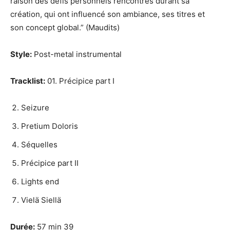
raison des défis personnels rencontrés durant sa
création, qui ont influencé son ambiance, ses titres et
son concept global.” (Maudits)
Style:
Post-metal instrumental
Tracklist:
01. Précipice part I
Seizure
Pretium Doloris
Séquelles
Précipice part II
Lights end
Vielä Siellä
Durée:
57 min 39