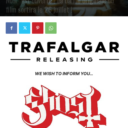
Now” est ouverte ! La bande originale du
film sortira le 26 juillet !
PAR
PETE CIRCLE
15 MAI 2024
0
WE WISH TO INFORM YOU…