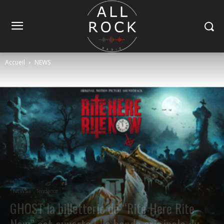
Accueil
NEWS
NEWS
Tendance
GHOST la billetterie de “Rite Here Rite