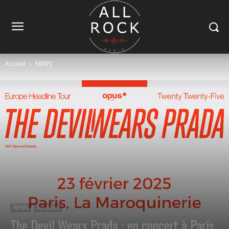
Accueil
NEWS
NEWS
Tendance
The Devil Wears Prada : en concert à Paris